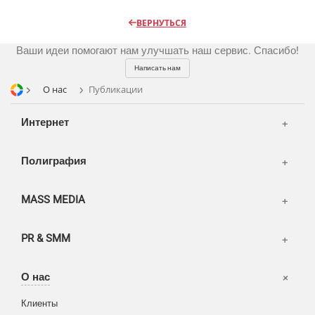
Радио
Разное
Видео и видеосъёмка
ВЕРНУТЬСЯ
Магазины и ТЦ
Фото и графика
Ваши идеи помогают нам улучшать наш сервис. Спасибо!
OOH
Написать нам
Транспорт
О нас
Публикации
Интернет
Полиграфия
MASS MEDIA
PR & SMM
Офисы
О нас
Вакансии
Клиенты
Корзина