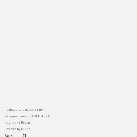
Разработано на CMS Bitrix
Интегрированно с CRM Bitrix24
Хостинги в Reg.ru
Powered by NGINX