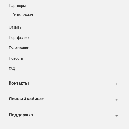
Партнеры
Вход
Написать тикет
Регистрация
Информация
Отзывы
Разное
FAQ
Портфолио
WEB и технологии
SEO & PR
Публикации
Печать и полиграфия
Новости
СМИ и оффлайн реклама
FAQ
WEB-development
Контакты
Дизайн
Личный кабинет
Поддержка