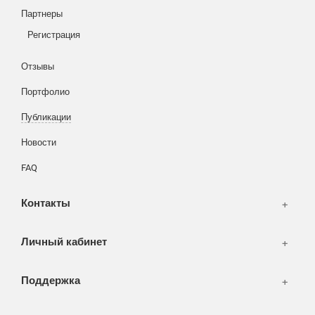
Партнеры
Вход
Написать тикет
Регистрация
Информация
Отзывы
Разное
FAQ
Портфолио
WEB и технологии
SEO & PR
Публикации
Печать и полиграфия
Новости
СМИ и оффлайн реклама
FAQ
WEB-development
Контакты
Дизайн
Личный кабинет
Поддержка