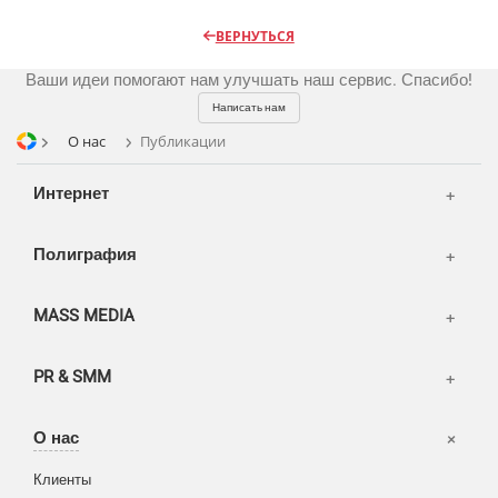
Радио
Разное
Видео и видеосъёмка
ВЕРНУТЬСЯ
Магазины и ТЦ
Фото и графика
Ваши идеи помогают нам улучшать наш сервис. Спасибо!
OOH
Написать нам
Транспорт
О нас
Публикации
Интернет
Полиграфия
MASS MEDIA
PR & SMM
Офисы
О нас
Вакансии
Клиенты
Корзина