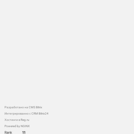
Разработано на CMS Bitrix
Интегрированно с CRM Bitrix24
Хостинги в Reg.ru
Powered by NGINX