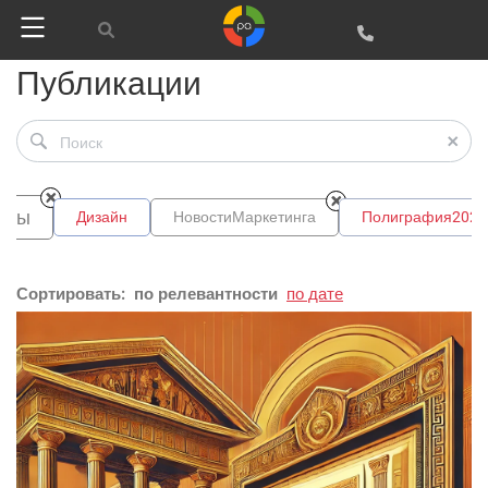
Публикации
нды
Дизайн
НовостиМаркетинга
Полиграфия2025
Сортировать:
по релевантности
по дате
Google
Яндекс
Вконтакте