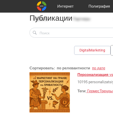
Интернет
Полиграфия
Публикации
Клиенты
Реклама и продвижение
Цифра и офсет
Телевидение
Аудио и звукозапись
Партнеры
Офисы
Корзина
Газеты
Широки
A
DigitalMarketing
Сортировать:
по релевантности
по дате
Персонализация
vs
10195 personalizatsi
Теги:
ГермесТренд