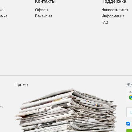
Контакты
Поддержка
ись
Офисы
Написать тикет
ёмка
Вакансии
Информация
FAQ
Промо
Жд
.,