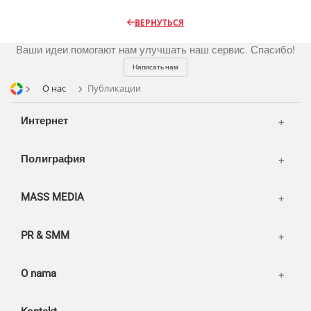
Радио
Разное
Видео и видеосъёмка
ВЕРНУТЬСЯ
Магазины и ТЦ
Customers
Фото и графика
Ваши идеи помогают нам улучшать наш сервис. Спасибо!
OOH
Partners
Kancelarije
Написать нам
Транспорт
Reviews
О нас
Публикации
Publications
Korpa
Интернет
News
Moj nalog
Our works
Полиграфия
MASS MEDIA
PR & SMM
O nama