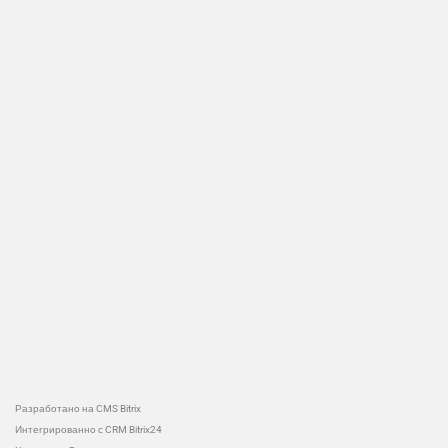
Разработано на CMS Bitrix
Интегрированно с CRM Bitrix24