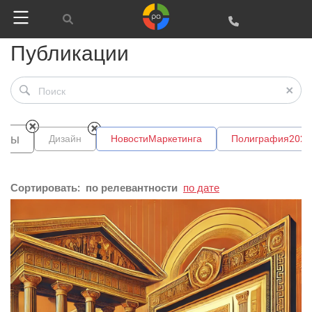
Публикации
нды
Дизайн
НовостиМаркетинга
Полиграфия2025
Сортировать:
по релевантности
по дате
Google
Яндекс
Вконтакте