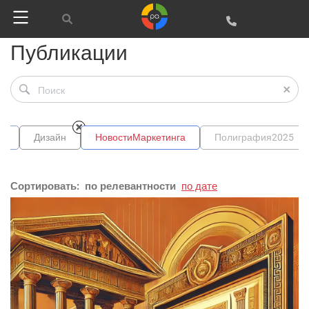
Публикации
ы
Дизайн
НовостиМаркетинга
Полиграфия2025
Сортировать:
по релевантности
по дате
Google
Яндекс
Вконтакте