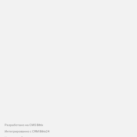
Разработано на CMS Bitrix
Интегрированно с CRM Bitrix24