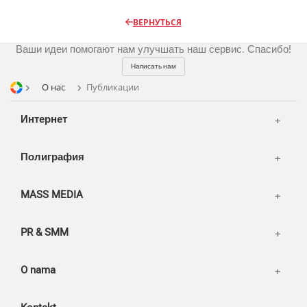
Радио
Разное
Видео и видеосъёмка
ВЕРНУТЬСЯ
Магазины и ТЦ
Customers
Фото и графика
Ваши идеи помогают нам улучшать наш сервис. Спасибо!
OOH
Partners
Kancelarije
Написать нам
Транспорт
Reviews
О нас
Публикации
Publications
Korpa
Интернет
News
Moj nalog
Our works
Полиграфия
MASS MEDIA
PR & SMM
O nama