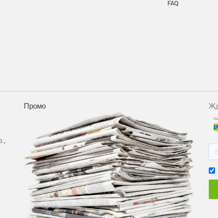
FAQ
Промо
Жд
.,