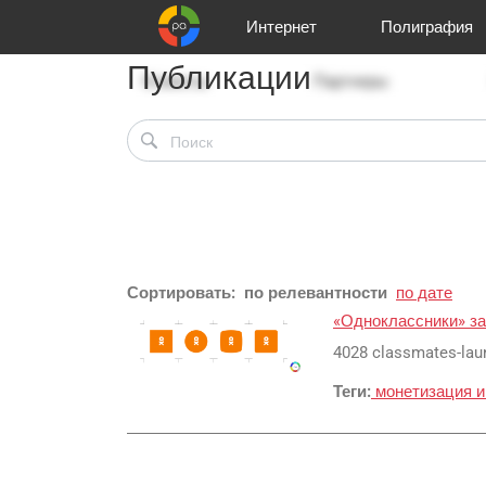
Интернет
Полиграфия
Публикации
Клиенты
Реклама и продвижение
Цифра и офсет
Телевидение
Аудио и звукозапись
Партнеры
Офисы
Корзина
Газеты
Широки
A
Сортировать:
по релевантности
по дате
«Одноклассники» за
4028 classmates-lau
Теги:
монетизация
и