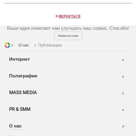
Шелкография
Аудио и звукозапись
Радио
Разное
Видео и видеосъёмка
ВЕРНУТЬСЯ
Магазины и ТЦ
Фото и графика
Ваши идеи помогают нам улучшать наш сервис. Спасибо!
OOH
Написать нам
Транспорт
О нас
Публикации
Интернет
Полиграфия
MASS MEDIA
PR & SMM
Офисы
О нас
Вакансии