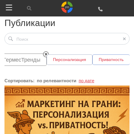
Публикации
ГермесТренды
Персонализация
Приватность
Сортировать:
по релевантности
по дате
Google
Яндекс