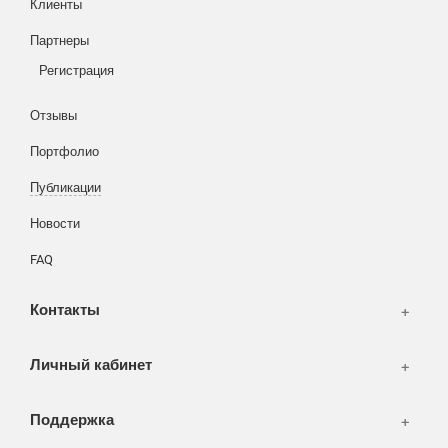
Клиенты
Корзина
Партнеры
Вход
Написать тикет
Регистрация
Информация
Отзывы
Разное
FAQ
Портфолио
WEB и технологии
SEO & PR
Публикации
Печать и полиграфия
Новости
СМИ и оффлайн реклама
FAQ
WEB-development
Контакты
Дизайн
Личный кабинет
Поддержка