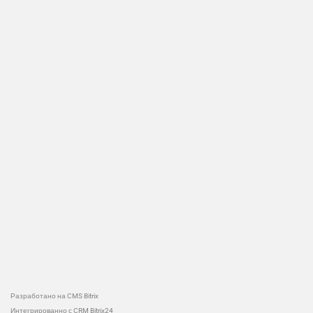
Разработано на CMS Bitrix
Интегрированно с CRM Bitrix24