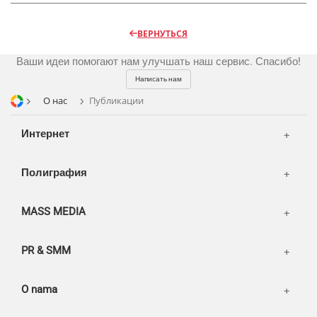
Шелкография
Аудио и звукозапись
Радио
Разное
Видео и видеосъёмка
ВЕРНУТЬСЯ
Магазины и ТЦ
Customers
Фото и графика
Ваши идеи помогают нам улучшать наш сервис. Спасибо!
OOH
Partners
Kancelarije
Написать нам
Транспорт
Reviews
О нас
Публикации
Publications
Korpa
Интернет
News
Moj nalog
Our works
Полиграфия
MASS MEDIA
PR & SMM
O nama