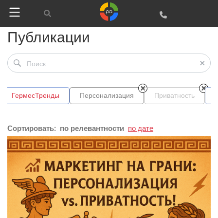
Публикации
ГермесТренды
Персонализация
Приватность
Сортировать:
по релевантности
по дате
Google
Яндекс