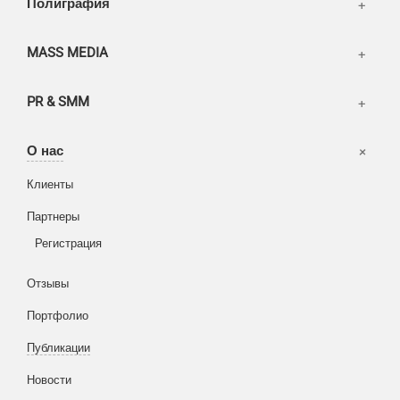
Полиграфия
MASS MEDIA
PR & SMM
Офисы
О нас
Вакансии
Клиенты
Корзина
Партнеры
Вход
Написать тикет
Регистрация
Информация
Отзывы
Разное
FAQ
Портфолио
WEB и технологии
SEO & PR
Публикации
Печать и полиграфия
Новости