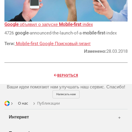
Реклама и продвижение
AI Automation
Google
объявил о запуске
Mobile-first
index
Разработка сайтов
Цифра и офсет
4726
google
-announced-the-launch-of-a-
mobile-first
-index
CMS 1C-Bitrix
Широкий формат
Теги:
Mobile-first
Google
Поисковый гигант
Телевидение
CRM Bitrix24
Сувениры и подарки
Изменено:
28.03.2018
Газеты
Шелкография
Аудио и звукозапись
Радио
Разное
Видео и видеосъёмка
ВЕРНУТЬСЯ
Магазины и ТЦ
Фото и графика
Ваши идеи помогают нам улучшать наш сервис. Спасибо!
OOH
Написать нам
Транспорт
О нас
Публикации
Интернет