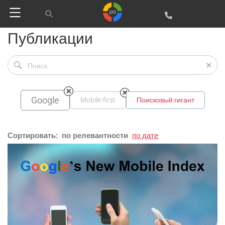
Публикации
Google
Яндекс
Google
Mobile-first
Поисковый гигант
Вконтакте
SEO
Сортировать:
по релевантности
по дате
SMM