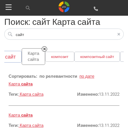
Вконтакте
SEO
Поиск: сайт Карта сайта
SMM
Карта
ть сайт
композит
композитный сайт
сайта
Регистрация
Сортировать:
по релевантности
по дате
Карта
сайта
Реклама и продвижение
AI Automation
Теги:
Карта сайта
Изменено:
13.11.2022
Разработка сайтов
Цифра и офсет
CMS 1C-Bitrix
Карта
Широкий формат
сайта
Телевидение
CRM Bitrix24
Теги:
Сувениры и подарки
Карта сайта
Изменено:
13.11.2022