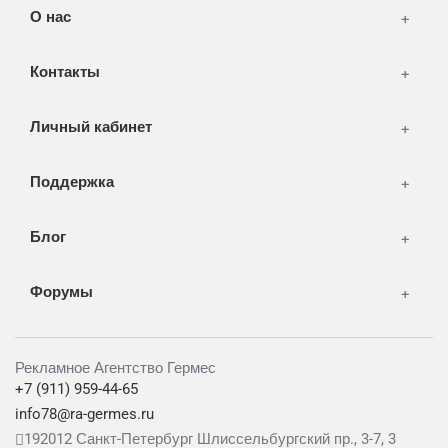
СМИ и оффлайн реклама
О нас
WEB-development
Контакты
Дизайн
Личный кабинет
Поддержка
Блог
Форумы
Рекламное Агентство Гермес
+7 (911) 959-44-65
info78@ra-germes.ru
192012
Санкт-Петербург
Шлиссельбургский пр., 3-7, 3