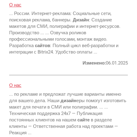
О нас
Яндекс
... России. Интернет-реклама: Социальные сети,
Вконтакте
поисковая реклама, баннеры.
Дизайн
: Создание
макетов для СМИ, полиграфии и интернет-ресурсов.
SEO
Производство ... ... Озвучка роликов
профессиональными голосами, монтаж видео.
SMM
Разработка
сайтов
: Полный цикл веб-разработки и
интеграции с Bitrix24. Удобство оплаты ...
Изменено:
06.01.2025
Регистрация
О нас
... по рекламе и предложат лучшие варианты именно
для вашего дела. Наши
дизайн
еры помогут изготовить
Реклама и продвижение
макет для печати в СМИ или полиграфии. ... ...
AI Automation
Техническая поддержка 24x7 — Публикация
постоянных клиентов на нашем
сайте
в разделе
Разработка сайтов
Цифра и офсет
клиенты — Ответственная работа над проектами —
CMS 1C-Bitrix
Реакция ...
Широкий формат