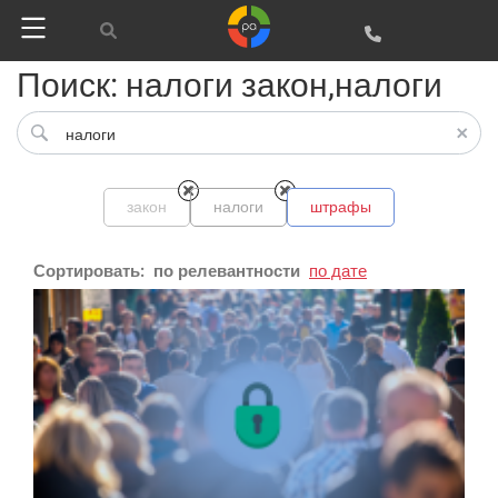
Google
Поиск: налоги закон,налоги
Яндекс
Вконтакте
SEO
закон
налоги
штрафы
SMM
Сортировать:
по релевантности
по дате
Регистрация
Реклама и продвижение
AI Automation