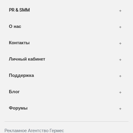
SEO & PR
PR & SMM
Печать и полиграфия
СМИ и оффлайн реклама
О нас
WEB-development
Контакты
Дизайн
Личный кабинет
Поддержка
Блог
Форумы
Рекламное Агентство Гермес