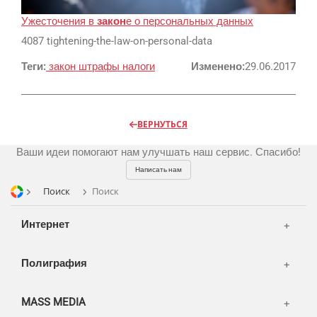
Разработка сайтов
Цифра и офсет
Ужесточения в
закон
е о персональных данных
CMS 1C-Bitrix
4087 tightening-the-law-on-personal-data
Широкий формат
Телевидение
CRM Bitrix24
Теги:
Сувениры и подарки
закон
штрафы
налоги
Изменено:
29.06.2017
Газеты
Шелкография
Аудио и звукозапись
Радио
Разное
Видео и видеосъёмка
ВЕРНУТЬСЯ
Магазины и ТЦ
Клиенты
Фото и графика
Ваши идеи помогают нам улучшать наш сервис. Спасибо!
OOH
Партнеры
Отзывы
Офисы
Написать нам
Транспорт
Поиск
Поиск
Портфолио
Вакансии
Корзина
Публикации
Интернет
Вход
Новости
Написать тикет
Полиграфия
FAQ
Информация
Разное
FAQ
MASS MEDIA
WEB и технологии