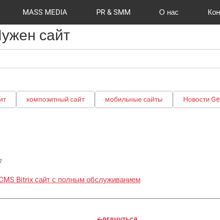
MASS MEDIA
PR & SMM
О нас
Кон
Нужен сайт
й формат
I Automation
Отзывы
Радио
Видео и видеосъёмка
Сувениры и подарки
Портфолио
Разработка сайтов
Магазины и ТЦ
Вакансии
Вход
Публикации
CMS 1C-B
Шелко
Фото 
O
ит
композитный сайт
мобильные сайты
Новости Ge
7
CMS Bitrix
сайт с полным обслуживанием
ВЕРНУТЬСЯ