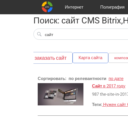
Интернет
Полиграфия
Поиск: сайт CMS Bitrix,
Клиенты
Реклама и продвижение
Цифра и офсет
Телевидение
Аудио и звукозапись
Партнеры
Офисы
Корзина
Газеты
Широки
A
заказать сайт
доставка
Карта сайта
композ
Сортировать:
по релевантности
по дате
Сайт
в 2017 году
987 the-site-in-201
Теги:
Нужен сайт