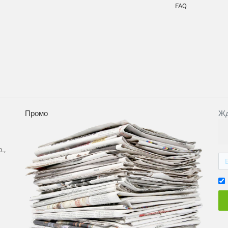
FAQ
Промо
Жд
.,