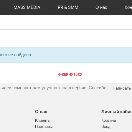
MASS MEDIA
PR & SMM
О нас
Кон
й формат
I Automation
Отзывы
Радио
Видео и видеосъёмка
Сувениры и подарки
Портфолио
Разработка сайтов
Магазины и ТЦ
Вакансии
Вход
Публикации
CMS 1C-B
Шелко
Фото 
O
его не найдено.
ВЕРНУТЬСЯ
 идеи помогают нам улучшать наш сервис. Спасибо!
Написать
О нас
Личный каби
Клиенты
Корзина
Партнеры
Вход