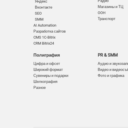
Радио
Яндекс
Магазины и ТЦ
Вконтакте
OOH
SEO
Транспорт
SMM
AI Automation
Разработка сайтов
CMS 1C-Bitrix
CRM Bitrix24
Полиграфия
PR & SMM
Цифра и офсет
Аудио и звукозап
Широкий формат
Видео и видеосъ
Сувениры и подарки
Фото и графика
Шелкография
Разное