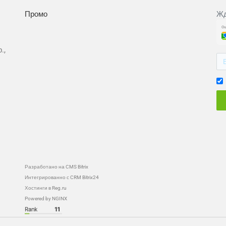
Промо
Жд
.,
Разработано на CMS Bitrix
Интегрированно с CRM Bitrix24
Хостинги в Reg.ru
Powered by NGINX