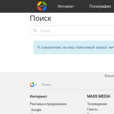
Интернет
Полиграфия
Поиск
Клиенты
Реклама и продвижение
Цифра и офсет
Телевидение
Аудио и звукозапись
Партнеры
Офисы
Корзина
Газеты
Широки
A
К сожалению, на ваш поисковый запрос нич
Ваши
Поиск
Интернет
MASS MEDIA
Реклама и продвижение
Телевидение
Газеты
Google