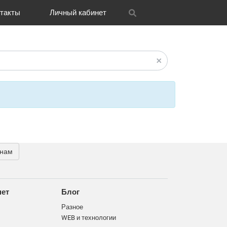
такты
Личный кабинет
itrix
графия
и графика
OH
Новости
Транспорт
CRM Bitrix24
Разное
FAQ
 нам
нет
Блог
Разное
WEB и технологии