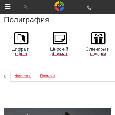
Полиграфия
Цифра и 
Широкий 
Сувениры и 
офсет
формат
подарки
Фильтр
Промо