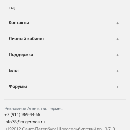
СМИ и оффлайн реклама
FAQ
WEB-development
Контакты
Дизайн
Личный кабинет
Поддержка
Блог
Форумы
Рекламное Агентство Гермес
+7 (911) 959-44-65
info78@ra-germes.ru
192012
Санкт-Петербург
Шлиссельбургский пр., 3-7, 3