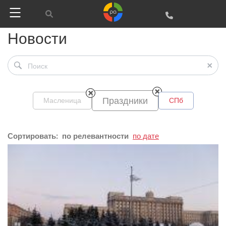
Новости
Google
Яндекс
Праздники
Масленица
СПб
Вконтакте
SEO
Сортировать:
по релевантности
по дате
SMM