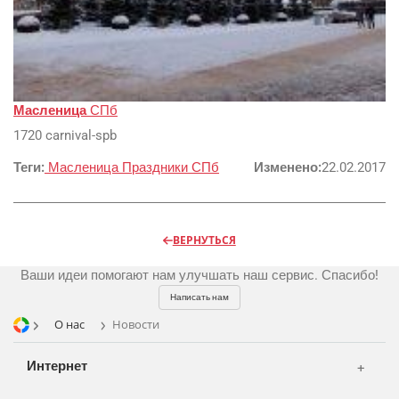
Реклама и продвижение
AI Automation
Разработка сайтов
Цифра и офсет
Масленица
СПб
CMS 1C-Bitrix
1720 carnival-spb
Широкий формат
Телевидение
CRM Bitrix24
Теги:
Сувениры и подарки
Масленица
Праздники
СПб
Изменено:
22.02.2017
Газеты
Шелкография
Аудио и звукозапись
Радио
Разное
Видео и видеосъёмка
ВЕРНУТЬСЯ
Магазины и ТЦ
Фото и графика
Ваши идеи помогают нам улучшать наш сервис. Спасибо!
OOH
Написать нам
Транспорт
О нас
Новости
Интернет