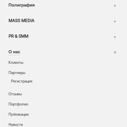
Полиграфия
MASS MEDIA
PR & SMM
Офисы
О нас
Вакансии
Клиенты
Корзина
Партнеры
Вход
Написать тикет
Регистрация
Информация
Отзывы
Разное
FAQ
Портфолио
WEB и технологии
SEO & PR
Публикации
Печать и полиграфия
Новости