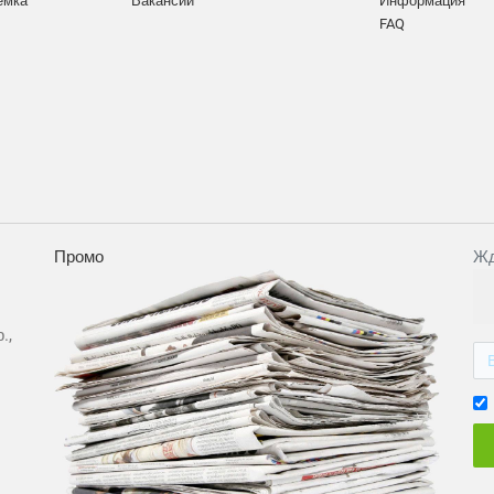
ёмка
Вакансии
Информация
FAQ
Промо
Жд
.,