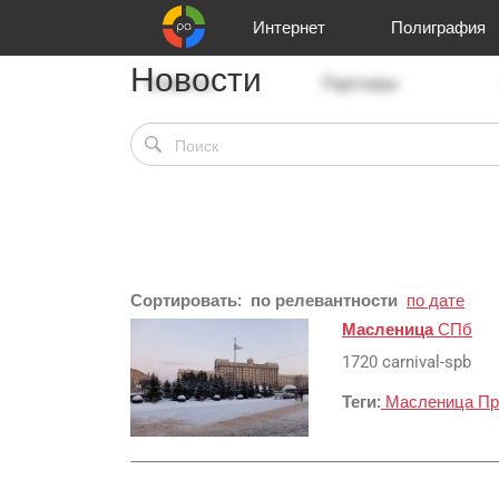
Интернет
Полиграфия
Новости
Клиенты
Реклама и продвижение
Цифра и офсет
Телевидение
Аудио и звукозапись
Партнеры
Офисы
Корзина
Газеты
Широки
A
Сортировать:
по релевантности
по дате
Масленица
СПб
1720 carnival-spb
Теги:
Масленица
Пр