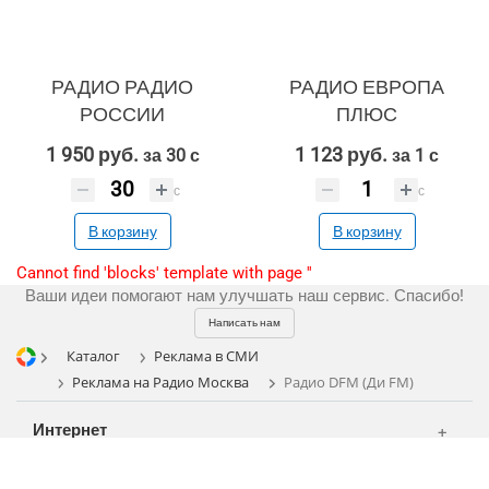
Реклама и продвижение
AI Automation
РАДИО РАДИО
РАДИО ЕВРОПА
Разработка сайтов
Цифра и офсет
РОССИИ
ПЛЮС
CMS 1C-Bitrix
Широкий формат
1 950 руб.
1 123 руб.
за 30 с
за 1 с
Регистрация
CRM Bitrix24
Сувениры и подарки
с
с
Шелкография
В корзину
В корзину
Разное
Cannot find 'blocks' template with page ''
Ваши идеи помогают нам улучшать наш сервис. Спасибо!
Написать нам
Каталог
Реклама в СМИ
Реклама на Радио Москва
Радио DFM (Ди FM)
Интернет
Аудио и звукозапись