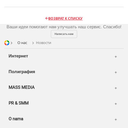
Шелкография
Аудио и звукозапись
Радио
Разное
Видео и видеосъёмка
Магазины и ТЦ
ВОЗВРАТ К СПИСКУ
Customers
Фото и графика
Ваши идеи помогают нам улучшать наш сервис. Спасибо!
OOH
Partners
Kancelarije
Написать нам
Транспорт
Reviews
О нас
Новости
Publications
Korpa
Интернет
News
Moj nalog
Our works
Полиграфия
MASS MEDIA
PR & SMM
O nama