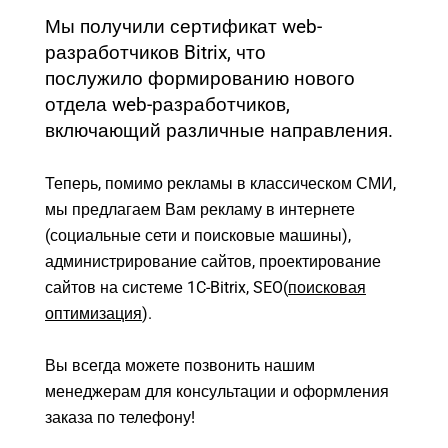
Вконтакте
Мы получили сертификат web-
SEO
разработчиков Bitrix, что
послужило формированию нового
SMM
отдела web-разработчиков,
включающий различные направления.
Теперь, помимо рекламы в классическом СМИ,
мы предлагаем Вам рекламу в интернете
(социальные сети и поисковые машины),
администрирование сайтов, проектирование
сайтов на системе 1C-Bitrix, SEO(
поисковая
Реклама и продвижение
AI Automation
оптимизация
).
Разработка сайтов
Цифра и офсет
Вы всегда можете позвонить нашим
CMS 1C-Bitrix
Широкий формат
менеджерам для консультации и оформления
Телевидение
CRM Bitrix24
заказа по телефону!
Сувениры и подарки
Газеты