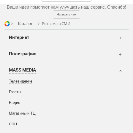
Ваши идеи помогают нам улучшать наш сервис. Спасибо!
Написать нам
Каталог
Реклама в СМИ
Интернет
Аудио и звукозапись
Полиграфия
Видео и видеосъёмка
Клиенты
Фото и графика
MASS MEDIA
Партнеры
Отзывы
Офисы
Телевидение
Портфолио
Вакансии
Газеты
Корзина
Публикации
Радио
Вход
Новости
Написать тикет
Магазины и ТЦ
FAQ
Информация
OOH
Разное
FAQ