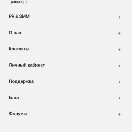
Транспорт
WEB и технологии
SEO & PR
PR & SMM
Печать и полиграфия
СМИ и оффлайн реклама
О нас
WEB-development
Контакты
Дизайн
Личный кабинет
Поддержка
Блог
Форумы