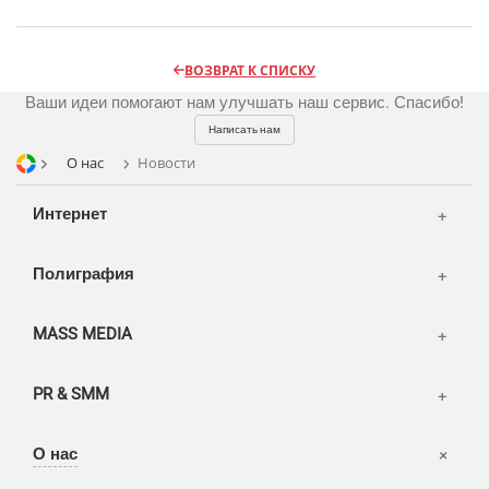
Шелкография
Аудио и звукозапись
Радио
Разное
Видео и видеосъёмка
Магазины и ТЦ
ВОЗВРАТ К СПИСКУ
Фото и графика
Ваши идеи помогают нам улучшать наш сервис. Спасибо!
OOH
Написать нам
Транспорт
О нас
Новости
Интернет
Полиграфия
MASS MEDIA
PR & SMM
Офисы
О нас
Вакансии