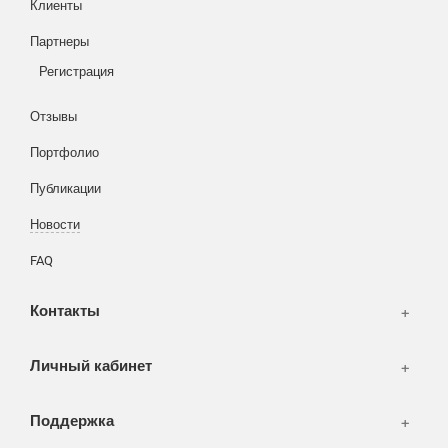
Клиенты
Корзина
Партнеры
Вход
Написать тикет
Регистрация
Информация
Отзывы
Разное
FAQ
Портфолио
WEB и технологии
SEO & PR
Публикации
Печать и полиграфия
Новости
СМИ и оффлайн реклама
FAQ
WEB-development
Контакты
Дизайн
Личный кабинет
Поддержка