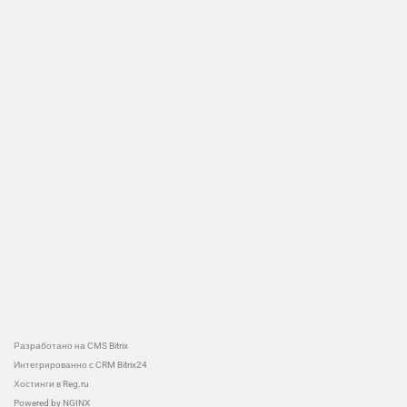
Разработано на CMS Bitrix
Интегрированно с CRM Bitrix24
Хостинги в Reg.ru
Powered by NGINX