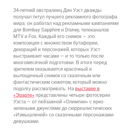
Вконтакте
34-летний австралиец Дин Уэст дважды
SEO
получал титул лучшего рекламного фотографа
мира: он работал над рекламными кампаниями
SMM
для Bombay Sapphire и Disney, телеканалов
MTV и Fox. Каждый его снимок — это
композиция с множеством бутафории,
декораций и персонажей, которых Уэст
выстраивает часами — и то только после
многомесячной подготовки. В итоге перед
зрителем оказывается красочный и
вылощенный снимок со сказочным или
фантастическим сюжетом, который можно
Реклама и продвижение
подолгу рассматривать. На
выставке в
AI Automation
«Эрарте»
представлены четыре фотосерии
Уэста — от пейзажной «Олимпии» с ярко-
Разработка сайтов
Цифра и офсет
зелеными джунглями до сюрреалистических
CMS 1C-Bitrix
Широкий формат
«Измышлений» со сказочными персонажами-
Телевидение
девушками.
CRM Bitrix24
Сувениры и подарки
Газеты