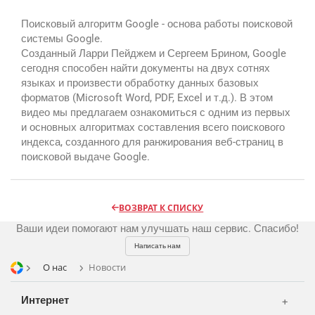
Поисковый алгоритм Google - основа работы поисковой
системы Google.
Созданный Ларри Пейджем и Сергеем Брином, Google
Реклама и продвижение
AI Automation
сегодня способен найти документы на двух сотнях
языках и произвести обработку данных базовых
Разработка сайтов
Цифра и офсет
форматов (Microsoft Word, PDF, Excel и т.д.). В этом
видео мы предлагаем ознакомиться с одним из первых
CMS 1C-Bitrix
Широкий формат
и основных алгоритмах составления всего поискового
Телевидение
CRM Bitrix24
индекса, созданного для ранжирования веб-страниц в
Сувениры и подарки
поисковой выдаче Google.
Газеты
Шелкография
Аудио и звукозапись
Радио
Разное
Видео и видеосъёмка
Магазины и ТЦ
ВОЗВРАТ К СПИСКУ
Фото и графика
Ваши идеи помогают нам улучшать наш сервис. Спасибо!
OOH
Написать нам
Транспорт
О нас
Новости
Интернет