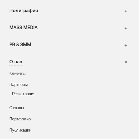
Полиграфия
MASS MEDIA
PR & SMM
Офисы
О нас
Вакансии
Клиенты
Корзина
Партнеры
Вход
Написать тикет
Регистрация
Информация
Отзывы
Разное
FAQ
Портфолио
WEB и технологии
SEO & PR
Публикации
Печать и полиграфия