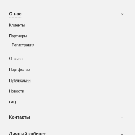
Офисы
О нас
Вакансии
Клиенты
Корзина
Партнеры
Вход
Написать тикет
Регистрация
Информация
Отзывы
Разное
FAQ
Портфолио
WEB и технологии
SEO & PR
Публикации
Печать и полиграфия
Новости
СМИ и оффлайн реклама
FAQ
WEB-development
Контакты
Дизайн
Личный кабинет