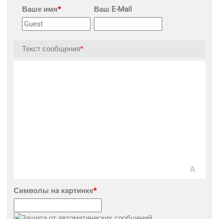
Google
Ваше имя
*
Ваш E-Mail
Яндекс
Вконтакте
Текст сообщения
*
SEO
SMM
Реклама и продвижение
AI Automation
Символы на картинке
*
Разработка сайтов
Цифра и офсет