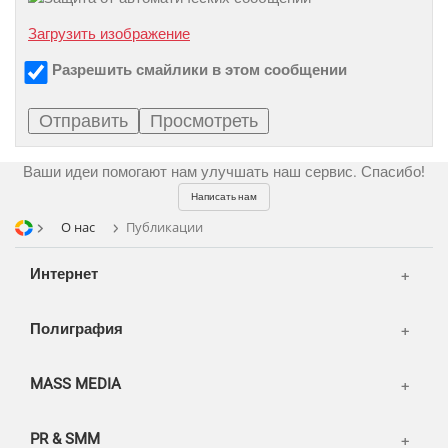
CMS 1C-Bitrix
Широкий формат
Телевидение
Загрузить изображение
CRM Bitrix24
Сувениры и подарки
Газеты
Разрешить смайлики в этом сообщении
Шелкография
Аудио и звукозапись
Радио
Разное
Видео и видеосъёмка
Магазины и ТЦ
Фото и графика
Ваши идеи помогают нам улучшать наш сервис. Спасибо!
OOH
Написать нам
Транспорт
О нас
Публикации
Интернет
Полиграфия
MASS MEDIA
PR & SMM