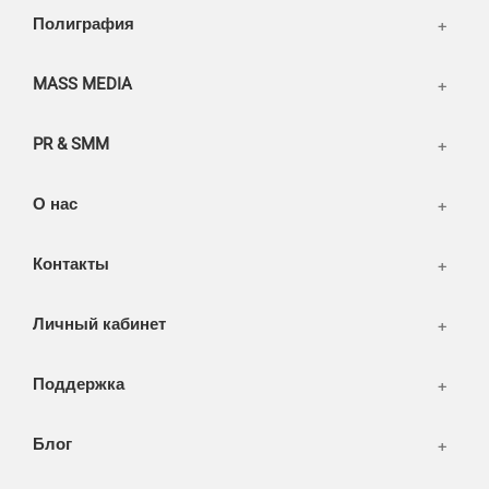
Написать тикет
Полиграфия
FAQ
Информация
Разное
FAQ
MASS MEDIA
WEB и технологии
SEO & PR
PR & SMM
Печать и полиграфия
СМИ и оффлайн реклама
О нас
WEB-development
Контакты
Дизайн
Личный кабинет
Поддержка
Блог