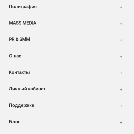
Написать тикет
Полиграфия
FAQ
Информация
Разное
FAQ
MASS MEDIA
WEB и технологии
SEO & PR
PR & SMM
Печать и полиграфия
СМИ и оффлайн реклама
О нас
WEB-development
Контакты
Дизайн
Личный кабинет
Поддержка
Блог