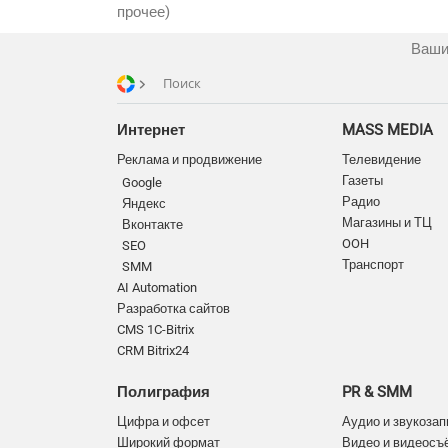
прочее)
Ваши
Поиск
Интернет
MASS MEDIA
Реклама и продвижение
Телевидение
Газеты
Google
Радио
Яндекс
Магазины и ТЦ
Вконтакте
OOH
SEO
Транспорт
SMM
AI Automation
Разработка сайтов
CMS 1C-Bitrix
CRM Bitrix24
Полиграфия
PR & SMM
Цифра и офсет
Аудио и звукозап
Широкий формат
Видео и видеосъ