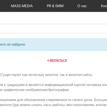
MASS MEDIA
PR & SMM
О нас
Кон
й формат
I Automation
Отзывы
Радио
Видео и видеосъёмка
Сувениры и подарки
Портфолио
Разработка сайтов
Магазины и ТЦ
Вакансии
Вход
Публикации
CMS 1C-B
Шелко
Фото 
O
его не найдено.
ВЕРНУТЬСЯ
Существуют как печатные визитки, так и визитки-сайты.
ия к традициям и является информационной картой человека ил
е графические изображения/фотографии.
решением для обозначения современности своего дела. Больш
вителя (где можно узнать часы работы, местоположение, контак