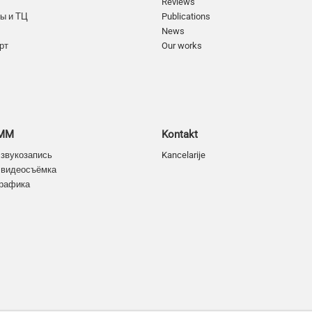
Reviews
ы и ТЦ
Publications
News
рт
Our works
SMM
Kontakt
 звукозапись
Kancelarije
 видеосъёмка
графика