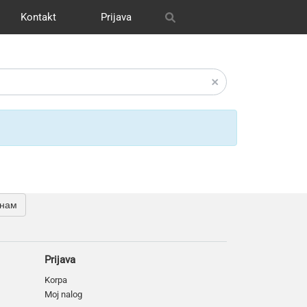
Kontakt
Prijava
itrix
графия
и графика
s
OH
Our works
Транспорт
CRM Bitrix24
Разное
 нам
Prijava
Korpa
Moj nalog