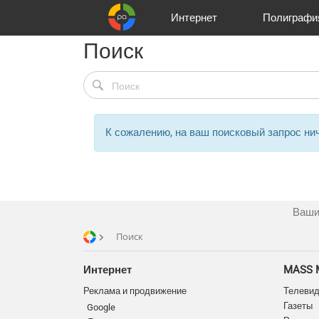
Интернет
Полиграфи
Поиск
Реклама и продвижение
Цифра и офсет
Телевидение
Customers
Аудио и звукозапись
Korpa
Partners
Газеты
Широки
A
К сожалению, на ваш поисковый запрос нич
Ваши
Поиск
Интернет
MASS 
Реклама и продвижение
Телеви
Газеты
Google