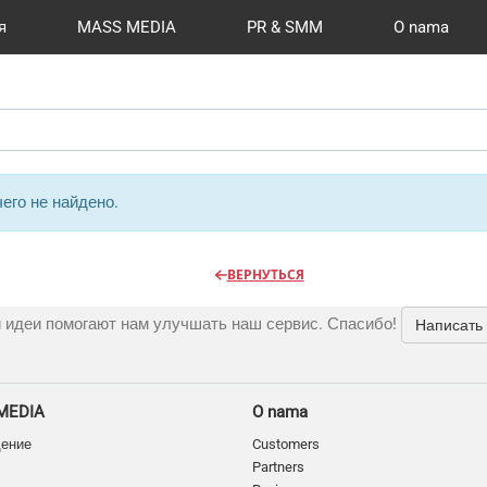
я
MASS MEDIA
PR & SMM
O nama
й формат
I Automation
Kancelarije
Reviews
Радио
Видео и видеосъёмка
Сувениры и подарки
Разработка сайтов
Moj nalog
Магазины и ТЦ
Publications
CMS 1C-B
Шелко
Фото 
New
O
его не найдено.
ВЕРНУТЬСЯ
 идеи помогают нам улучшать наш сервис. Спасибо!
Написать
MEDIA
O nama
дение
Customers
Partners