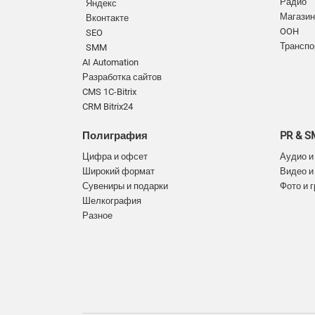
Радио
Яндекс
Магазин
Вконтакте
OOH
SEO
Транспо
SMM
AI Automation
Разработка сайтов
CMS 1C-Bitrix
CRM Bitrix24
Полиграфия
PR & 
Цифра и офсет
Аудио и
Широкий формат
Видео и
Сувениры и подарки
Фото и 
Шелкография
Разное