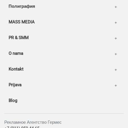
Our works
Полиграфия
MASS MEDIA
PR & SMM
O nama
Kontakt
Prijava
Blog
Рекламное Агентство Гермес