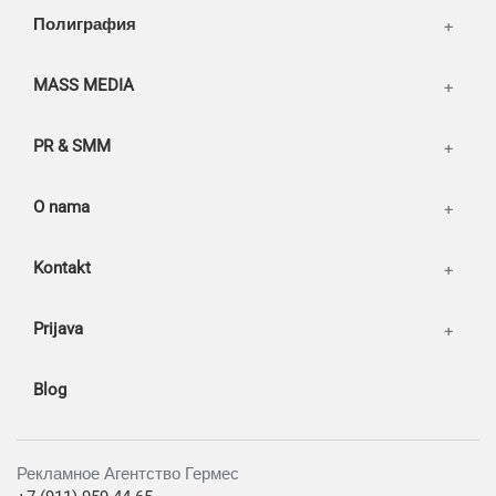
Our works
Полиграфия
MASS MEDIA
PR & SMM
O nama
Kontakt
Prijava
Blog
Рекламное Агентство Гермес