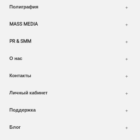
Написать тикет
Полиграфия
FAQ
Информация
Разное
FAQ
MASS MEDIA
WEB и технологии
SEO & PR
PR & SMM
Печать и полиграфия
СМИ и оффлайн реклама
О нас
WEB-development
Контакты
Дизайн
Личный кабинет
Поддержка
Блог