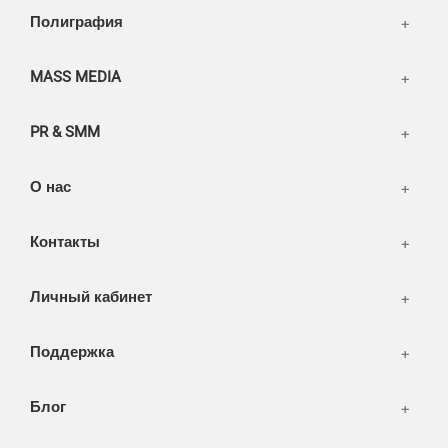
Написать тикет
Полиграфия
FAQ
Информация
Разное
FAQ
MASS MEDIA
WEB и технологии
SEO & PR
PR & SMM
Печать и полиграфия
СМИ и оффлайн реклама
О нас
WEB-development
Контакты
Дизайн
Личный кабинет
Поддержка
Блог