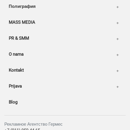
Our works
Полиграфия
MASS MEDIA
PR & SMM
O nama
Kontakt
Prijava
Blog
Рекламное Агентство Гермес