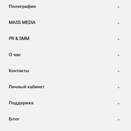
Написать тикет
Полиграфия
FAQ
Информация
Разное
FAQ
MASS MEDIA
WEB и технологии
SEO & PR
PR & SMM
Печать и полиграфия
СМИ и оффлайн реклама
О нас
WEB-development
Контакты
Дизайн
Личный кабинет
Поддержка
Блог