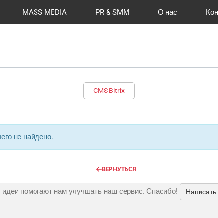
MASS MEDIA
PR & SMM
О нас
Кон
й формат
I Automation
Отзывы
Радио
Видео и видеосъёмка
Сувениры и подарки
Портфолио
Разработка сайтов
Магазины и ТЦ
Вакансии
Вход
Публикации
CMS 1C-B
Шелко
Фото 
O
CMS Bitrix
его не найдено.
ВЕРНУТЬСЯ
 идеи помогают нам улучшать наш сервис. Спасибо!
Написать