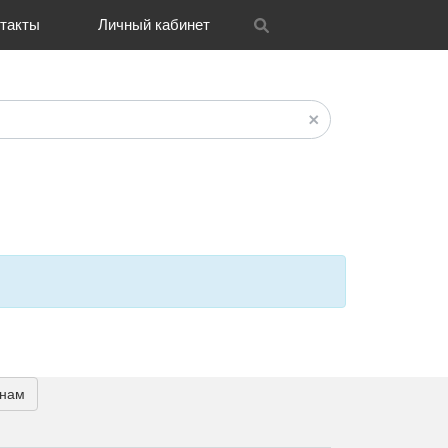
такты
Личный кабинет
itrix
графия
и графика
OH
Новости
Транспорт
CRM Bitrix24
Разное
FAQ
 нам