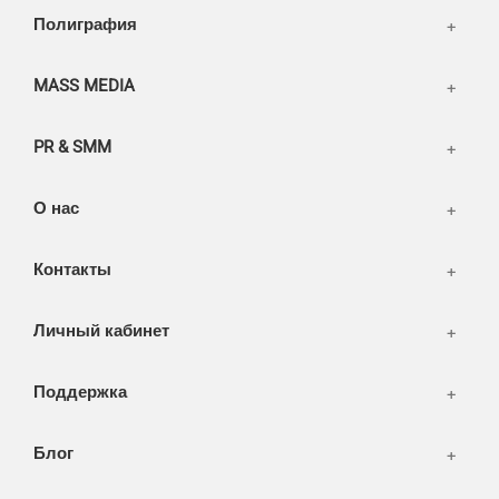
Написать тикет
Полиграфия
FAQ
Информация
Разное
FAQ
MASS MEDIA
WEB и технологии
SEO & PR
PR & SMM
Печать и полиграфия
СМИ и оффлайн реклама
О нас
WEB-development
Контакты
Дизайн
Личный кабинет
Поддержка
Блог