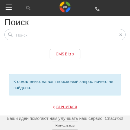
Поиск
Реклама и продвижение
AI Automation
CMS Bitrix
Разработка сайтов
Цифра и офсет
CMS 1C-Bitrix
Широкий формат
Телевидение
К сожалению, на ваш поисковый запрос ничего не
CRM Bitrix24
Сувениры и подарки
найдено.
Газеты
Шелкография
Аудио и звукозапись
Радио
Разное
Видео и видеосъёмка
ВЕРНУТЬСЯ
Магазины и ТЦ
Customers
Фото и графика
Ваши идеи помогают нам улучшать наш сервис. Спасибо!
OOH
Partners
Kancelarije
Написать нам