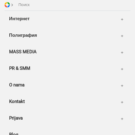
Транспорт
Reviews
Поиск
Publications
Korpa
Интернет
News
Moj nalog
Our works
Полиграфия
MASS MEDIA
PR & SMM
O nama
Kontakt
Prijava
Blog