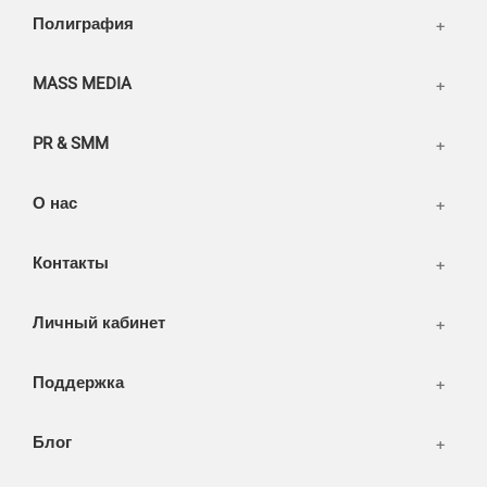
Написать тикет
Полиграфия
FAQ
Информация
Разное
FAQ
MASS MEDIA
WEB и технологии
SEO & PR
PR & SMM
Печать и полиграфия
СМИ и оффлайн реклама
О нас
WEB-development
Контакты
Дизайн
Личный кабинет
Поддержка
Блог