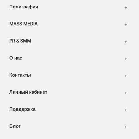
Написать тикет
Полиграфия
FAQ
Информация
Разное
FAQ
MASS MEDIA
WEB и технологии
SEO & PR
PR & SMM
Печать и полиграфия
СМИ и оффлайн реклама
О нас
WEB-development
Контакты
Дизайн
Личный кабинет
Поддержка
Блог