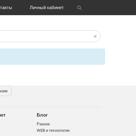
такты
Личный кабинет
itrix
графия
и графика
OH
Новости
Транспорт
CRM Bitrix24
Разное
FAQ
 нам
нет
Блог
Разное
WEB и технологии