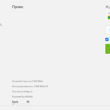
Промо
Жд
.,
Разработано на CMS Bitrix
Интегрированно с CRM Bitrix24
Хостинги в Reg.ru
Powered by NGINX