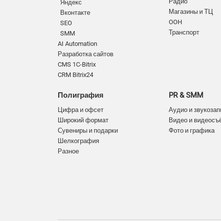
Радио
Яндекс
Магазины и ТЦ
Вконтакте
OOH
SEO
Транспорт
SMM
AI Automation
Разработка сайтов
CMS 1C-Bitrix
CRM Bitrix24
Полиграфия
PR & SMM
Цифра и офсет
Аудио и звукозап
Широкий формат
Видео и видеосъ
Сувениры и подарки
Фото и графика
Шелкография
Разное