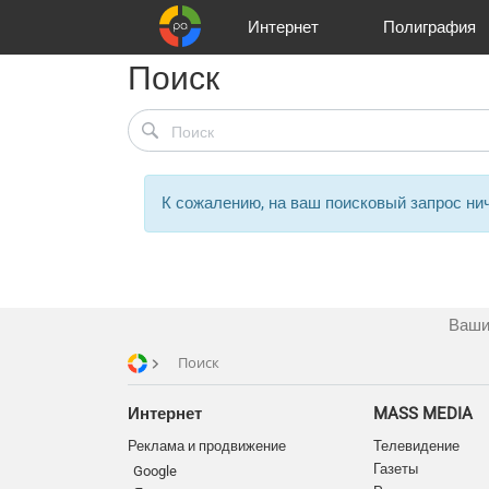
Интернет
Полиграфия
Поиск
Клиенты
Реклама и продвижение
Цифра и офсет
Телевидение
Аудио и звукозапись
Партнеры
Офисы
Корзина
Газеты
Широки
A
К сожалению, на ваш поисковый запрос нич
Ваши
Поиск
Интернет
MASS MEDIA
Реклама и продвижение
Телевидение
Газеты
Google