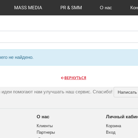
MASS MEDIA
PR & SMM
О нас
Кон
й формат
I Automation
Отзывы
Радио
Видео и видеосъёмка
Сувениры и подарки
Портфолио
Разработка сайтов
Магазины и ТЦ
Вакансии
Вход
Публикации
CMS 1C-B
Шелко
Фото 
O
его не найдено.
ВЕРНУТЬСЯ
 идеи помогают нам улучшать наш сервис. Спасибо!
Написать
О нас
Личный каби
Клиенты
Корзина
Партнеры
Вход