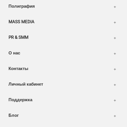
Написать тикет
Полиграфия
FAQ
Информация
Разное
FAQ
MASS MEDIA
WEB и технологии
SEO & PR
PR & SMM
Печать и полиграфия
СМИ и оффлайн реклама
О нас
WEB-development
Контакты
Дизайн
Личный кабинет
Поддержка
Блог