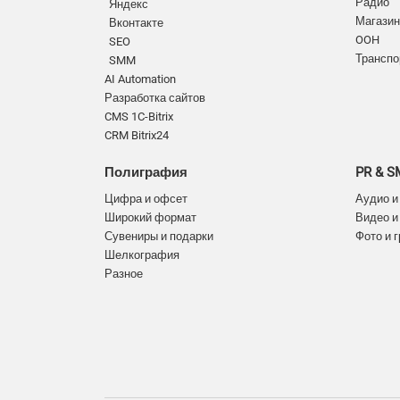
Радио
Яндекс
Магазин
Вконтакте
OOH
SEO
Транспо
SMM
AI Automation
Разработка сайтов
CMS 1C-Bitrix
CRM Bitrix24
Полиграфия
PR & 
Цифра и офсет
Аудио и
Широкий формат
Видео и
Сувениры и подарки
Фото и 
Шелкография
Разное