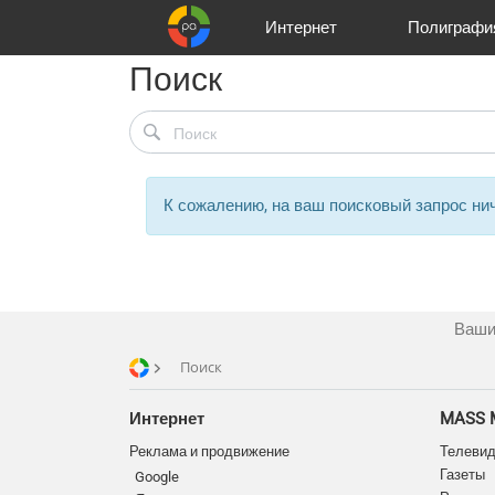
Интернет
Полиграфи
Поиск
Реклама и продвижение
Цифра и офсет
Телевидение
Customers
Аудио и звукозапись
Korpa
Partners
Газеты
Широки
A
К сожалению, на ваш поисковый запрос нич
Ваши
Поиск
Интернет
MASS 
Реклама и продвижение
Телеви
Газеты
Google