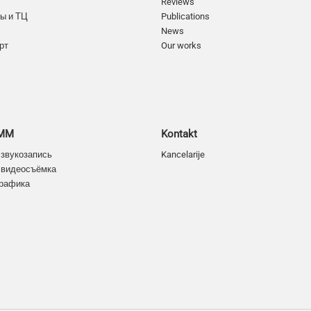
Reviews
ы и ТЦ
Publications
News
рт
Our works
SMM
Kontakt
 звукозапись
Kancelarije
 видеосъёмка
графика