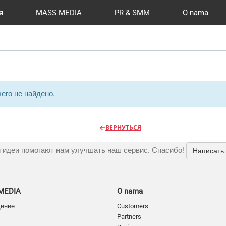
я
MASS MEDIA
PR & SMM
O nama
й формат
I Automation
Kancelarije
Reviews
Радио
Видео и видеосъёмка
Сувениры и подарки
Разработка сайтов
Moj nalog
Магазины и ТЦ
Publications
CMS 1C-B
Шелко
Фото 
New
O
его не найдено.
ВЕРНУТЬСЯ
 идеи помогают нам улучшать наш сервис. Спасибо!
Написать
MEDIA
O nama
дение
Customers
Partners