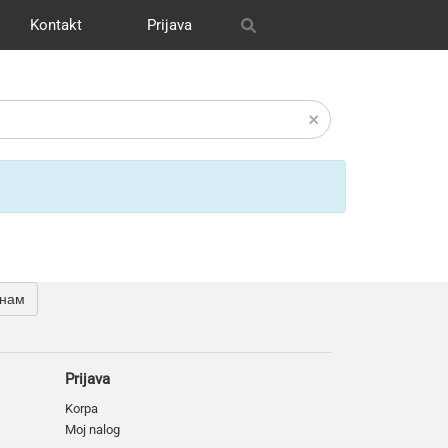
Kontakt
Prijava
itrix
графия
и графика
s
OH
Our works
Транспорт
CRM Bitrix24
Разное
 нам
Prijava
Korpa
Moj nalog