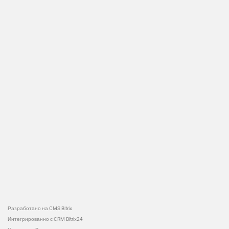
Разработано на CMS Bitrix
Интегрированно с CRM Bitrix24