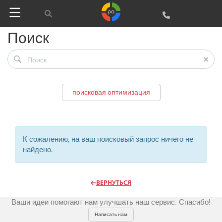
Регистрация
Поиск
Реклама и продвижение
AI Automation
поисковая оптимизация
Разработка сайтов
Цифра и офсет
CMS 1C-Bitrix
Широкий формат
Телевидение
К сожалению, на ваш поисковый запрос ничего не
CRM Bitrix24
Сувениры и подарки
найдено.
Газеты
Шелкография
Аудио и звукозапись
Радио
Разное
Видео и видеосъёмка
ВЕРНУТЬСЯ
Магазины и ТЦ
Клиенты
Фото и графика
Ваши идеи помогают нам улучшать наш сервис. Спасибо!
OOH
Партнеры
Отзывы
Офисы
Написать нам