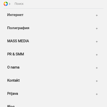
Транспорт
Reviews
Поиск
Publications
Korpa
Интернет
News
Moj nalog
Our works
Полиграфия
MASS MEDIA
PR & SMM
O nama
Kontakt
Prijava
Blog