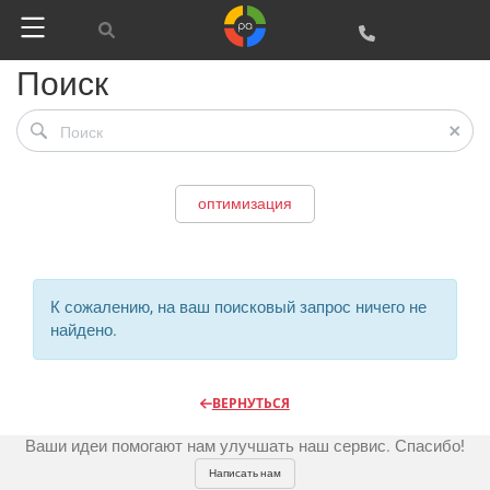
Поиск
Реклама и продвижение
AI Automation
оптимизация
Разработка сайтов
Цифра и офсет
CMS 1C-Bitrix
Широкий формат
Телевидение
К сожалению, на ваш поисковый запрос ничего не
CRM Bitrix24
Сувениры и подарки
найдено.
Газеты
Шелкография
Аудио и звукозапись
Радио
Разное
Видео и видеосъёмка
ВЕРНУТЬСЯ
Магазины и ТЦ
Customers
Фото и графика
Ваши идеи помогают нам улучшать наш сервис. Спасибо!
OOH
Partners
Kancelarije
Написать нам