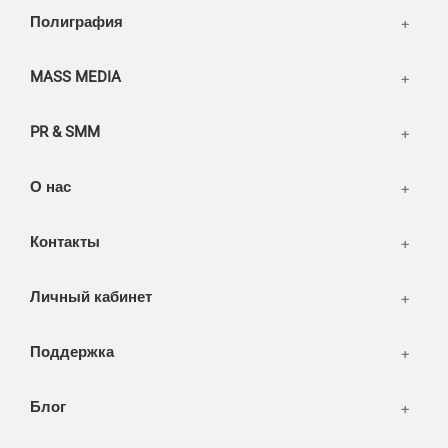
Написать тикет
Полиграфия
FAQ
Информация
Разное
FAQ
MASS MEDIA
WEB и технологии
SEO & PR
PR & SMM
Печать и полиграфия
СМИ и оффлайн реклама
О нас
WEB-development
Контакты
Дизайн
Личный кабинет
Поддержка
Блог