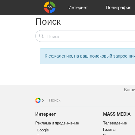
Интернет
Полиграфия
Поиск
Клиенты
Реклама и продвижение
Цифра и офсет
Телевидение
Аудио и звукозапись
Партнеры
Офисы
Корзина
Газеты
Широки
A
К сожалению, на ваш поисковый запрос нич
Ваши
Поиск
Интернет
MASS MEDIA
Реклама и продвижение
Телевидение
Газеты
Google