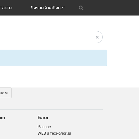
такты
Личный кабинет
itrix
графия
и графика
OH
Новости
Транспорт
CRM Bitrix24
Разное
FAQ
 нам
нет
Блог
Разное
WEB и технологии