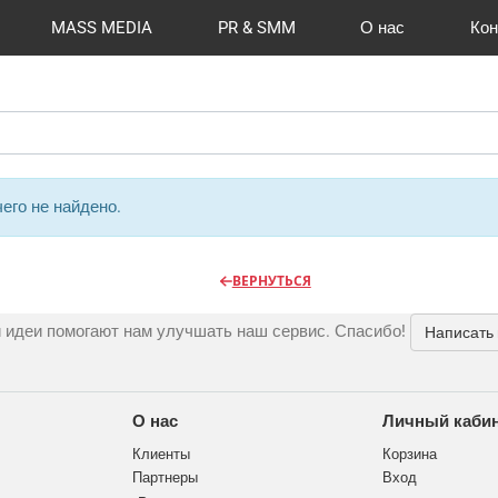
MASS MEDIA
PR & SMM
О нас
Кон
й формат
I Automation
Отзывы
Радио
Видео и видеосъёмка
Сувениры и подарки
Портфолио
Разработка сайтов
Магазины и ТЦ
Вакансии
Вход
Публикации
CMS 1C-B
Шелко
Фото 
O
его не найдено.
ВЕРНУТЬСЯ
 идеи помогают нам улучшать наш сервис. Спасибо!
Написать
О нас
Личный каби
Клиенты
Корзина
Партнеры
Вход