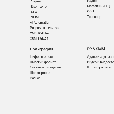
Радио
Яндекс
Магазины и ТЦ
Вконтакте
OOH
SEO
Транспорт
SMM
AI Automation
Разработка сайтов
CMS 1C-Bitrix
CRM Bitrix24
Полиграфия
PR & SMM
Цифра и офсет
Аудио и звукозап
Широкий формат
Видео и видеосъ
Сувениры и подарки
Фото и графика
Шелкография
Разное