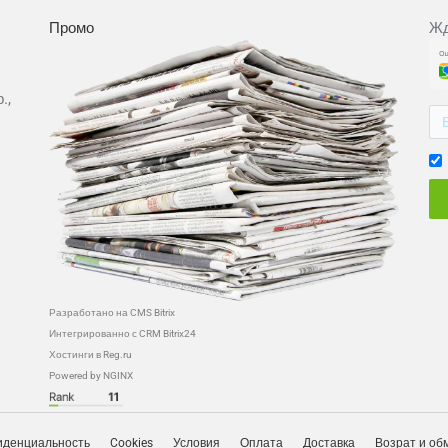
Промо
Жд
.,
Разработано на CMS Bitrix
Интегрированно с CRM Bitrix24
Хостинги в Reg.ru
Powered by NGINX
денциальность
Cookies
Условия
Оплата
Доставка
Возрат и об