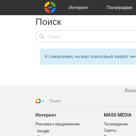
Интернет
Полиграфия
Поиск
Клиенты
Реклама и продвижение
Цифра и офсет
Телевидение
Аудио и звукозапись
Партнеры
Офисы
Корзина
Газеты
Широки
A
К сожалению, на ваш поисковый запрос нич
Ваши
Поиск
Интернет
MASS MEDIA
Реклама и продвижение
Телевидение
Газеты
Google