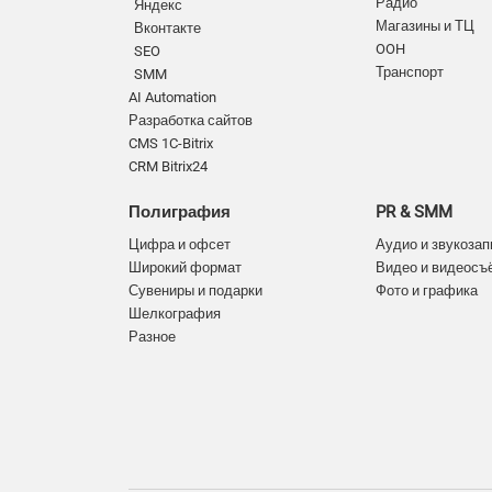
Радио
Яндекс
Магазины и ТЦ
Вконтакте
OOH
SEO
Транспорт
SMM
AI Automation
Разработка сайтов
CMS 1C-Bitrix
CRM Bitrix24
Полиграфия
PR & SMM
Цифра и офсет
Аудио и звукозап
Широкий формат
Видео и видеосъ
Сувениры и подарки
Фото и графика
Шелкография
Разное