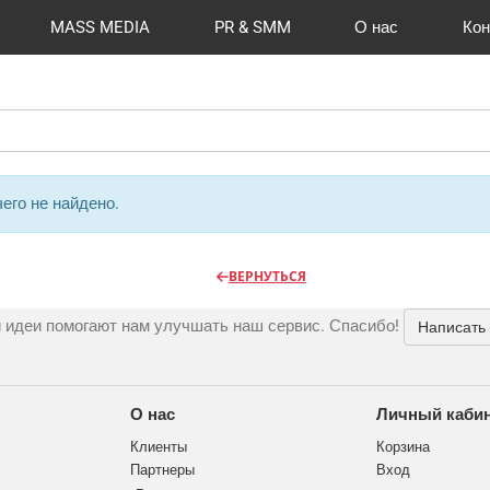
MASS MEDIA
PR & SMM
О нас
Кон
й формат
I Automation
Отзывы
Радио
Видео и видеосъёмка
Сувениры и подарки
Портфолио
Разработка сайтов
Магазины и ТЦ
Вакансии
Вход
Публикации
CMS 1C-B
Шелко
Фото 
O
его не найдено.
ВЕРНУТЬСЯ
 идеи помогают нам улучшать наш сервис. Спасибо!
Написать
О нас
Личный каби
Клиенты
Корзина
Партнеры
Вход