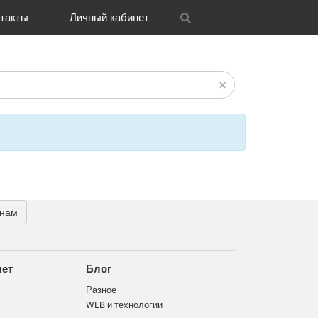
такты
Личный кабинет
itrix
графия
и графика
OH
Новости
Транспорт
CRM Bitrix24
Разное
FAQ
 нам
нет
Блог
Разное
WEB и технологии