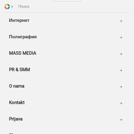
Транспорт
Reviews
Поиск
Publications
Korpa
Интернет
News
Moj nalog
Our works
Полиграфия
MASS MEDIA
PR & SMM
O nama
Kontakt
Prijava