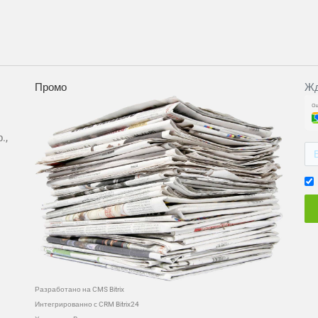
Промо
Жд
.,
Разработано на CMS Bitrix
Интегрированно с CRM Bitrix24