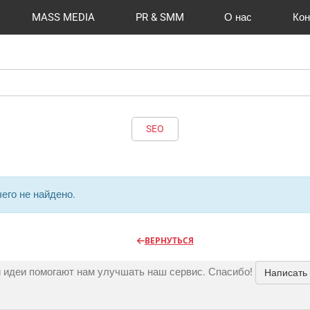
MASS MEDIA
PR & SMM
О нас
Кон
й формат
I Automation
Отзывы
Радио
Видео и видеосъёмка
Сувениры и подарки
Портфолио
Разработка сайтов
Магазины и ТЦ
Вакансии
Вход
Публикации
CMS 1C-B
Шелко
Фото 
O
SEO
его не найдено.
ВЕРНУТЬСЯ
 идеи помогают нам улучшать наш сервис. Спасибо!
Написать