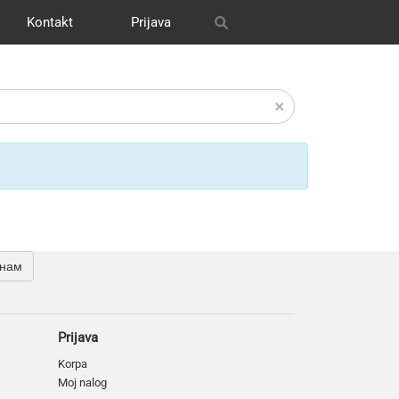
Kontakt
Prijava
itrix
графия
и графика
s
OH
Our works
Транспорт
CRM Bitrix24
Разное
 нам
Prijava
Korpa
Moj nalog