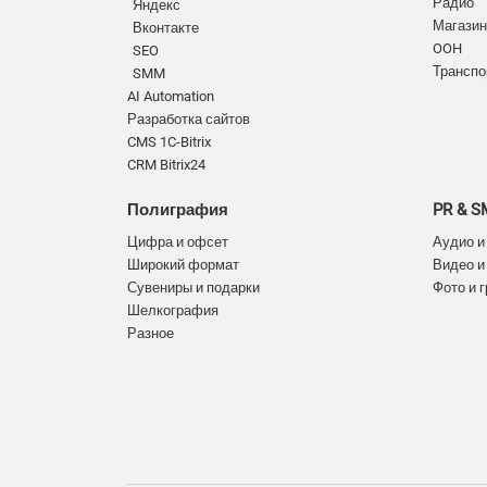
Радио
Яндекс
Магазин
Вконтакте
OOH
SEO
Транспо
SMM
AI Automation
Разработка сайтов
CMS 1C-Bitrix
CRM Bitrix24
Полиграфия
PR & 
Цифра и офсет
Аудио и
Широкий формат
Видео и
Сувениры и подарки
Фото и 
Шелкография
Разное