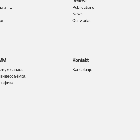
Reviews
ы и ТЦ
Publications
News
рт
Our works
SMM
Kontakt
 звукозапись
Kancelarije
 видеосъёмка
графика