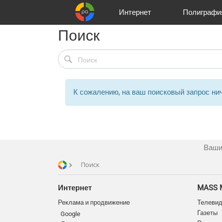
Интернет
Полиграфи
Поиск
Реклама и продвижение
Цифра и офсет
Телевидение
Customers
Аудио и звукозапись
Korpa
Partners
Газеты
Широки
A
К сожалению, на ваш поисковый запрос нич
Ваши
Поиск
Интернет
MASS 
Реклама и продвижение
Телеви
Газеты
Google