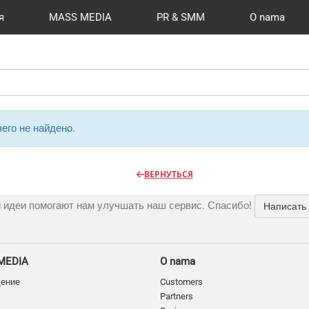
я
MASS MEDIA
PR & SMM
O nama
й формат
I Automation
Kancelarije
Reviews
Радио
Видео и видеосъёмка
Сувениры и подарки
Разработка сайтов
Moj nalog
Магазины и ТЦ
Publications
CMS 1C-B
Шелко
Фото 
New
O
его не найдено.
ВЕРНУТЬСЯ
 идеи помогают нам улучшать наш сервис. Спасибо!
Написать
MEDIA
O nama
дение
Customers
Partners