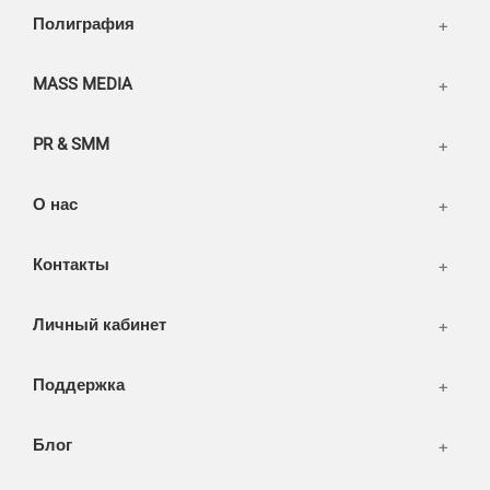
Написать тикет
Полиграфия
FAQ
Информация
Разное
FAQ
MASS MEDIA
WEB и технологии
SEO & PR
PR & SMM
Печать и полиграфия
СМИ и оффлайн реклама
О нас
WEB-development
Контакты
Дизайн
Личный кабинет
Поддержка
Блог